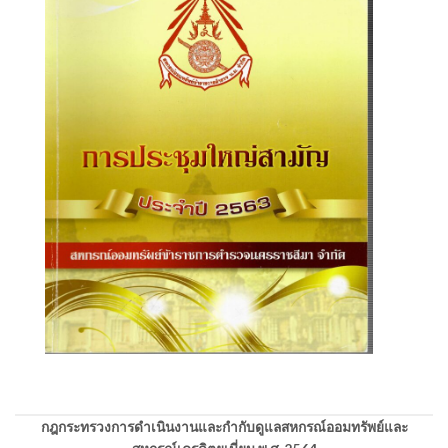
กฎกระทรวงการดำเนินงานและกำกับดูแลสหกรณ์ออมทรัพย์และ