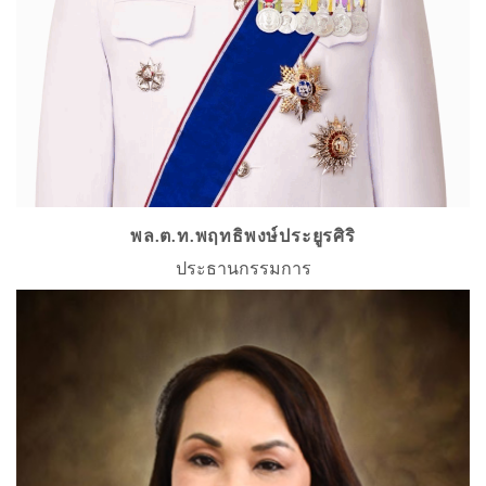
พล.ต.ท.พฤทธิพงษ์ประยูรศิริ
ประธานกรรมการ