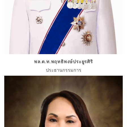
พล.ต.ท.พฤทธิพงษ์ประยูรศิริ
ประธานกรรมการ