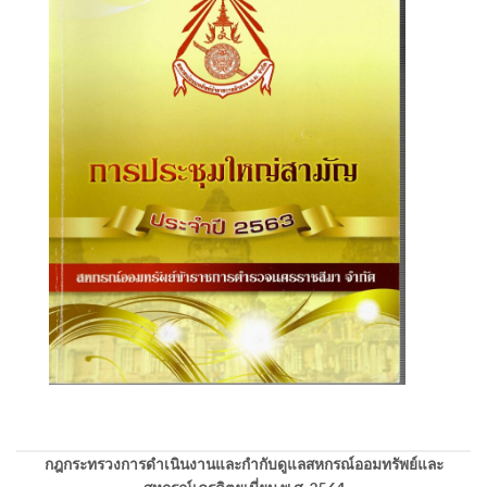
กฎกระทรวงการดำเนินงานและกำกับดูแลสหกรณ์ออมทรัพย์และ