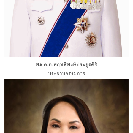
พล.ต.ท.พฤทธิพงษ์ประยูรศิริ
ประธานกรรมการ