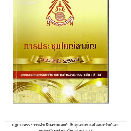
กฎกระทรวงการดำเนินงานและกำกับดูแลสหกรณ์ออมทรัพย์และ