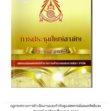
กฎกระทรวงการดำเนินงานและกำกับดูแลสหกรณ์ออมทรัพย์และ