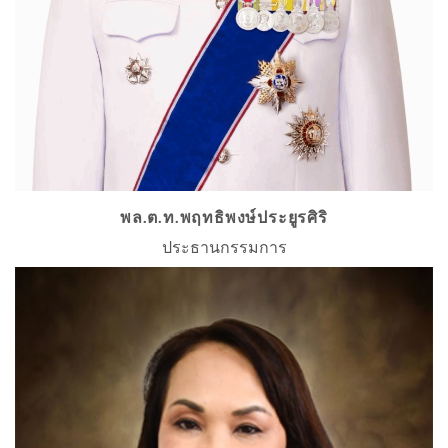
พล.ต.ท.พฤทธิพงษ์ประยูรศิริ
ประธานกรรมการ