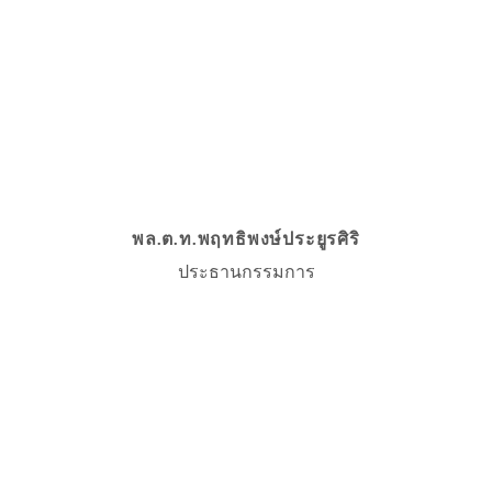
พล.ต.ท.พฤทธิพงษ์ประยูรศิริ
ประธานกรรมการ