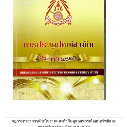
กฎกระทรวงการดำเนินงานและกำกับดูแลสหกรณ์ออมทรัพย์และ