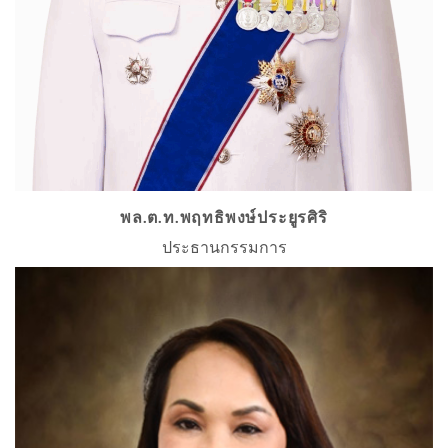
พล.ต.ท.พฤทธิพงษ์ประยูรศิริ
ประธานกรรมการ