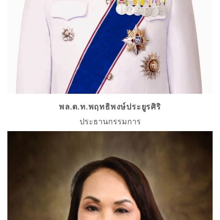
พล.ต.ท.พฤทธิพงษ์ประยูรศิริ
ประธานกรรมการ