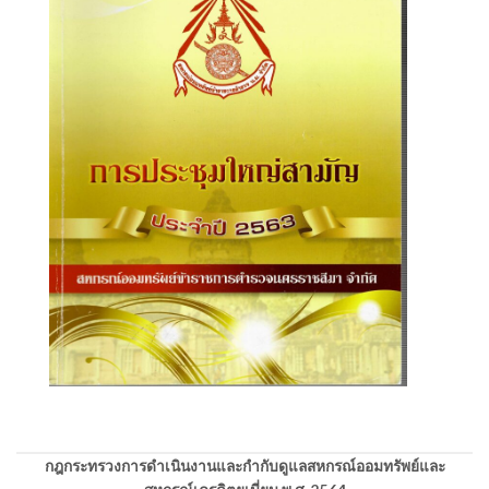
กฎกระทรวงการดำเนินงานและกำกับดูแลสหกรณ์ออมทรัพย์และ