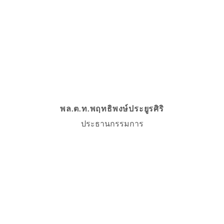
พล.ต.ท.พฤทธิพงษ์ประยูรศิริ
ประธานกรรมการ