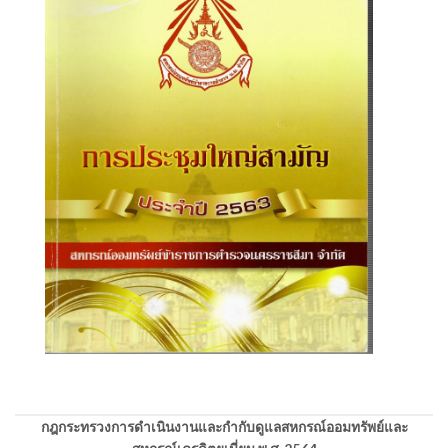
กฎกระทรวงการดำเนินงานและกำกับดูแลสหกรณ์ออมทรัพย์และ